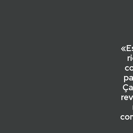
«E
r
c
pa
Ça
rev
com