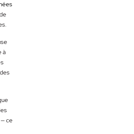
rnées
 de
es.
use
e à
es
 des
 que
les
 — ce