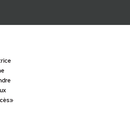
trice
ne
ndre
eux
rocès»