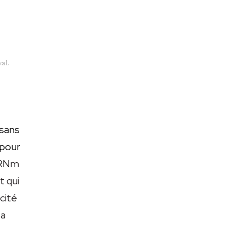
al.
 sans
 pour
 ARNm
t qui
cité
 a