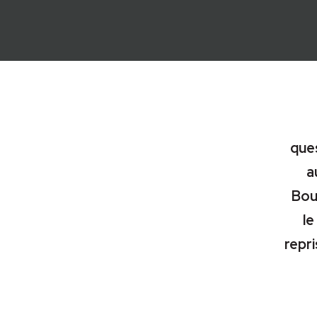
ques
a
Bou
le
repri