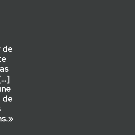
 de
te
as
[…]
une
e de
s
ns.»