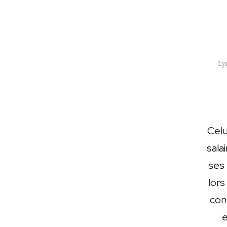
Ly
Celui
sala
ses
lors
con
e