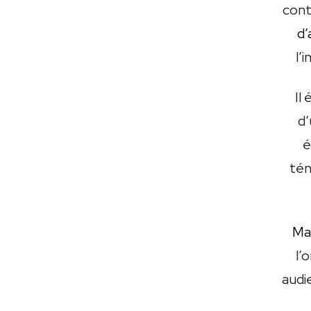
cont
d’
l’
Il
d’
é
tém
Mai
l’
audi