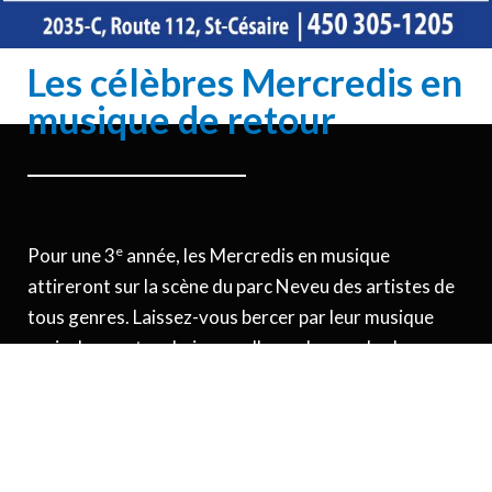
Les célèbres Mercredis en
musique de retour
e
Pour une 3
année, les Mercredis en musique
attireront sur la scène du parc Neveu des artistes de
tous genres. Laissez-vous bercer par leur musique
assis dans votre chaise ou allez-y de vos plus beaux
pas de danse dans la zone réservée à cet effet!
Afin de rejoindre le plus grand public possible, on est
allé chercher des artistes de différents styles qui se