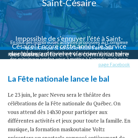
Saint-Césaire
Impossible de s’ennuyer l’été à Saint-
En plus des nombreuses activités proposées au Complexe
Césaire! Encore cette année, le Service
sportif, les parcs seront le théâtre de beaux
des loisirs, culturel et vie communautaire
rassemblements et d’événements spéciaux. Voici un aperçu
Photo : Réal Voghel
des principaux rendez-vous à mettre à l’agenda, mais pour
vous a concocté une programmation
ne rien manquer, consultez régulièrement la
page Facebook
variée, de quoi satisfaire tous les goûts!
de votre service de loisirs.
La Fête nationale lance le bal
Le 23 juin, le parc Neveu sera le théâtre des
célébrations de la Fête nationale du Québec. On
vous attend dès 14h30 pour participer aux
différentes activités et jeux pour toute la famille. En
musique, la formation maskoutaine Voltz
présentera un spectacle composé entièrement de