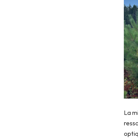
La mi
resso
opti