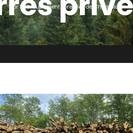
rres priv
Par le Groupement forestier de Champlain