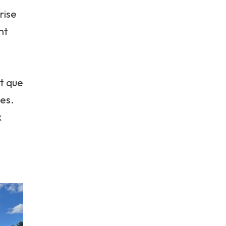
rise
nt
t que
es.
x