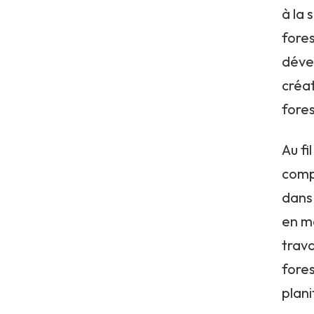
à la 
fores
déve
créat
fores
Au fi
comp
dans 
en ma
trav
fores
plani