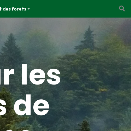
t des forets
r les
s de