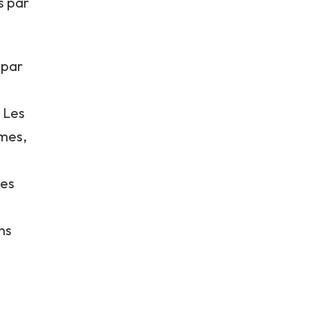
s par
 par
. Les
êmes,
des
s
ns