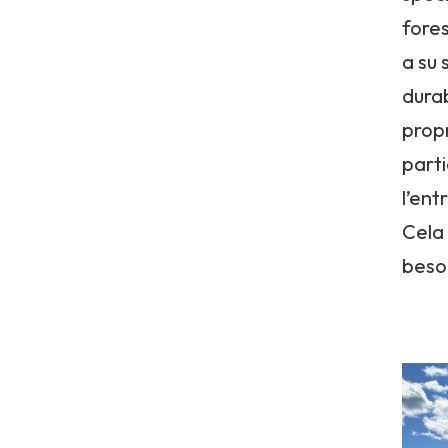
fores
a su
durab
propr
part
l’ent
Cela
beso