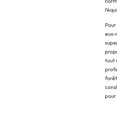
norm
l’éq
Pour 
eux-
super
propr
tout 
prof
forêt
condi
pour 