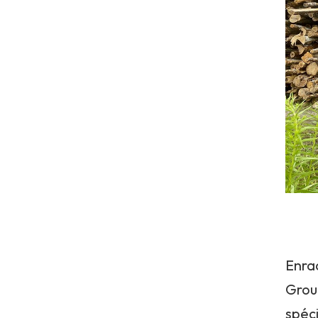
Enra
Grou
spéc