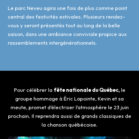
Le parc Neveu agira une fois de plus comme point
central des festivités estivales. Plusieurs rendez-
vous y seront présentés tout au long de la belle
saison, dans une ambiance conviviale propice aux
rassemblements intergénérationnels.
Pour célébrer la
fête nationale du Québec,
le
groupe hommage à Éric Lapointe, Kevin et sa
meute, promet d’électriser l’atmosphère le 23 juin
prochain. Il reprendra aussi de grands classiques de
la chanson québécoise.