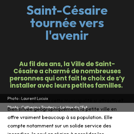
Saint-Césaire
tournée vers
l'avenir
Au fil des ans, la Ville de Saint-
Césaire a charmé de nombreuses
personnes qui ont fait le choix de s’y
installer avec leurs petites familles.
Photo : Laurent Lucuix
Qu’est-ce qui rend cette municipalité si attractive?
Photo : Catherine Trudeau - La Voix de l'Est
Bien située géographiquement, la petite ville en
offre vraiment beaucoup à sa population. Elle
compte notamment sur un solide service des
incendies, le seul en région à posséder les