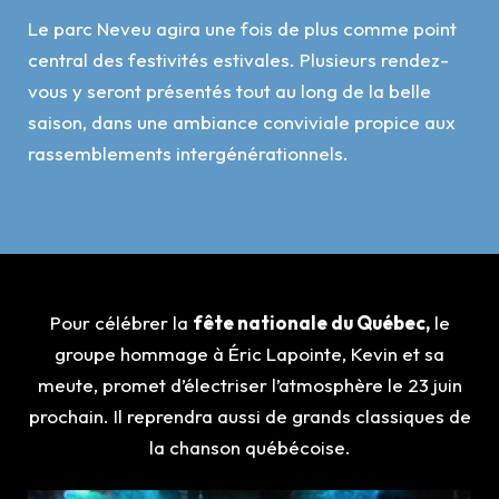
Le parc Neveu agira une fois de plus comme point
central des festivités estivales. Plusieurs rendez-
vous y seront présentés tout au long de la belle
saison, dans une ambiance conviviale propice aux
rassemblements intergénérationnels.
Pour célébrer la
fête nationale du Québec,
le
groupe hommage à Éric Lapointe, Kevin et sa
meute, promet d’électriser l’atmosphère le 23 juin
prochain. Il reprendra aussi de grands classiques de
la chanson québécoise.