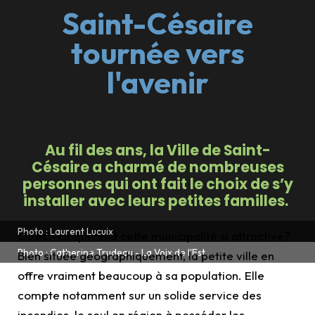
Saint-Césaire
tournée vers
l'avenir
Au fil des ans, la Ville de Saint-
Césaire a charmé de nombreuses
personnes qui ont fait le choix de s’y
installer avec leurs petites familles.
Photo : Laurent Lucuix
Qu’est-ce qui rend cette municipalité si attractive?
Photo : Catherine Trudeau - La Voix de l'Est
Bien située géographiquement, la petite ville en
offre vraiment beaucoup à sa population. Elle
compte notamment sur un solide service des
incendies, le seul en région à posséder les